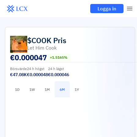
Logga in
$COOK
Pris
Let Him Cook
€
0.000047
+1.5165%
Börsvärde
24 h högst
24 h lägst
€47.08K
€0.000048
€0.000046
1D
1W
1M
6M
1Y