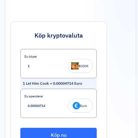
Köp kryptovaluta
Du köper
$COOK
1
Let Him Cook
=
0.00004714
Euro
Du spenderar
Euro
Köp nu