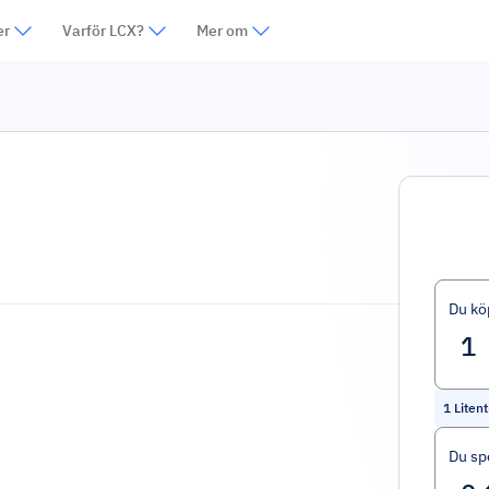
er
Varför LCX?
Mer om
Du kö
1
Litent
Du sp