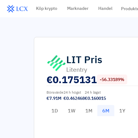
Köp krypto
Marknader
Handel
Produkt
LIT
Pris
Litentry
€
0.175131
-56.33189%
Börsvärde
24 h högst
24 h lägst
€7.91M
€0.462468
€0.160015
1D
1W
1M
6M
1Y