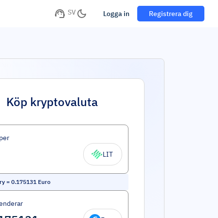
SV
Logga in
Registrera dig
Köp kryptovaluta
per
LIT
ry
=
0.175131
Euro
enderar