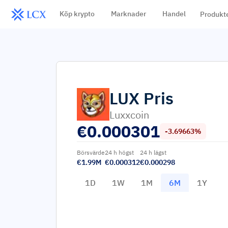
Köp krypto
Marknader
Handel
Produkt
LUX
Pris
Luxxcoin
€
0.000301
-3.69663%
Börsvärde
24 h högst
24 h lägst
€1.99M
€0.000312
€0.000298
1D
1W
1M
6M
1Y