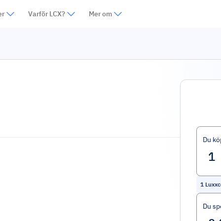
er
Varför LCX?
Mer om
Du kö
1
Luxxc
Du sp