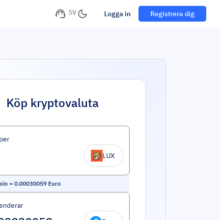
SV
Logga in
Registrera dig
Köp kryptovaluta
per
LUX
oin
=
0.00030059
Euro
enderar