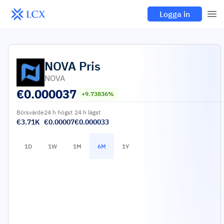
Logga in
NOVA
Pris
NOVA
€
0.000037
+9.73836%
Börsvärde
24 h högst
24 h lägst
€3.71K
€0.00007
€0.000033
1D
1W
1M
6M
1Y