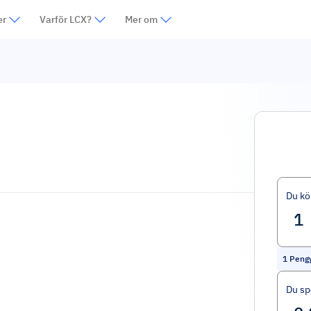
er
Varför LCX?
Mer om
Du kö
1
Peng
Du sp