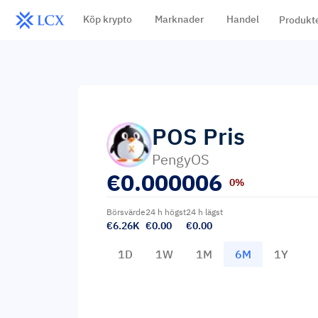
Köp krypto
Marknader
Handel
Produkt
POS
Pris
PengyOS
€
0.000006
0%
Börsvärde
24 h högst
24 h lägst
€6.26K
€0.00
€0.00
1D
1W
1M
6M
1Y