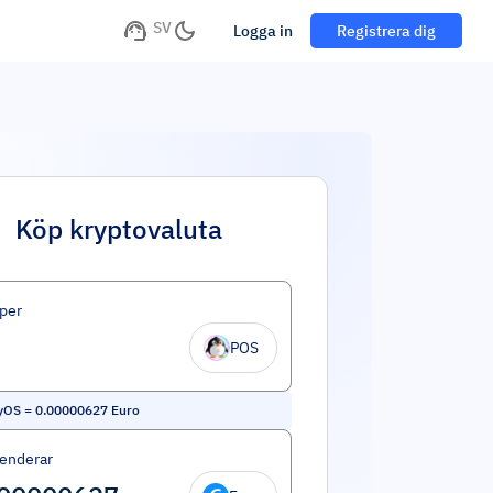
SV
Logga in
Registrera dig
Köp kryptovaluta
per
POS
yOS
=
0.00000627
Euro
enderar