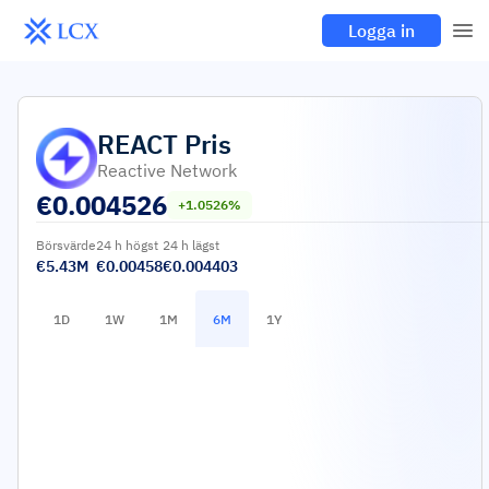
Logga in
REACT
Pris
Reactive Network
€
0.004526
+1.0526%
Börsvärde
24 h högst
24 h lägst
€5.43M
€0.00458
€0.004403
1D
1W
1M
6M
1Y