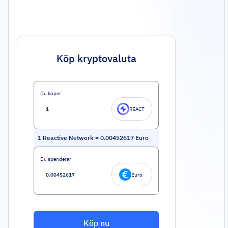
Köp kryptovaluta
Du köper
REACT
1
Reactive Network
=
0.00452617
Euro
Du spenderar
Euro
Köp nu