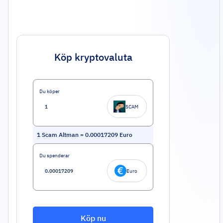
Köp kryptovaluta
Du köper
SCAM
1
Scam Altman
=
0.00017209
Euro
Du spenderar
Euro
Köp nu