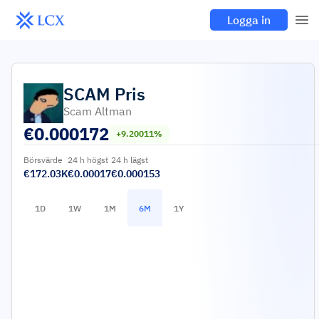
Logga in
SCAM
Pris
Scam Altman
€
0.000172
+9.20011%
Börsvärde
24 h högst
24 h lägst
€172.03K
€0.00017
€0.000153
1D
1W
1M
6M
1Y