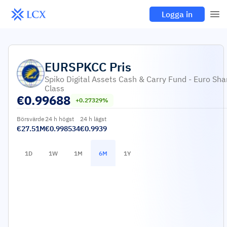
Logga in
EURSPKCC
Pris
Spiko Digital Assets Cash & Carry Fund - Euro Sha
Class
€
0.99688
+0.27329%
Börsvärde
24 h högst
24 h lägst
€27.51M
€0.998534
€0.9939
1D
1W
1M
6M
1Y