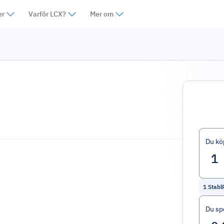
er
Varför LCX?
Mer om
Du kö
1
Stabl
Du sp