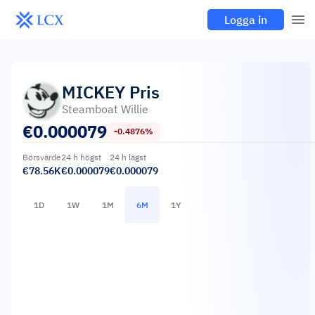
Logga in
MICKEY
Pris
Steamboat Willie
€
0.000079
-0.4876%
Börsvärde
24 h högst
24 h lägst
€78.56K
€0.000079
€0.000079
1D
1W
1M
6M
1Y