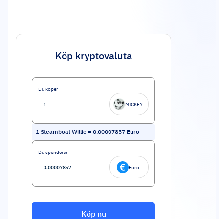
Köp kryptovaluta
Du köper
MICKEY
1
Steamboat Willie
=
0.00007857
Euro
Du spenderar
Euro
Köp nu