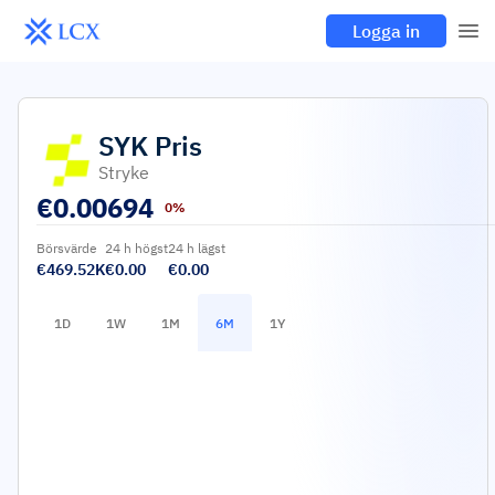
Logga in
SYK
Pris
Stryke
€
0.00694
0%
Börsvärde
24 h högst
24 h lägst
€469.52K
€0.00
€0.00
1D
1W
1M
6M
1Y