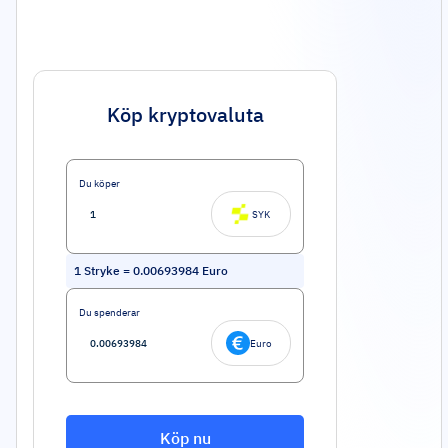
Köp kryptovaluta
Du köper
SYK
1
Stryke
=
0.00693984
Euro
Du spenderar
Euro
Köp nu