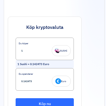
Köp kryptovaluta
Du köper
SUSHI
1
Sushi
=
0.142473
Euro
Du spenderar
Euro
Köp nu