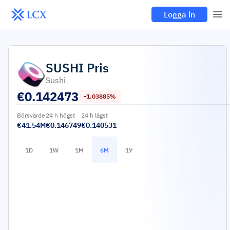
Logga in
SUSHI
Pris
Sushi
€
0.142473
-1.03885%
Börsvärde
24 h högst
24 h lägst
€41.54M
€0.146749
€0.140531
1D
1W
1M
6M
1Y