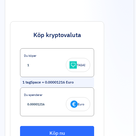
Köp kryptovaluta
Du köper
TAGAI
1
tagSpace
=
0.00001216
Euro
Du spenderar
Euro
Köp nu