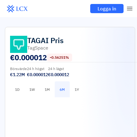
Logga in
TAGAI
Pris
TagSpace
€
0.000012
-0.56251%
Börsvärde
24 h högst
24 h lägst
€1.22M
€0.000012
€0.000012
1D
1W
1M
6M
1Y