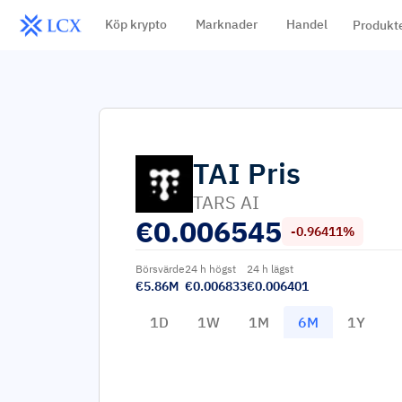
Köp krypto
Marknader
Handel
Produkt
TAI
Pris
TARS AI
€
0.006545
-0.96411%
Börsvärde
24 h högst
24 h lägst
€5.86M
€0.006833
€0.006401
1D
1W
1M
6M
1Y