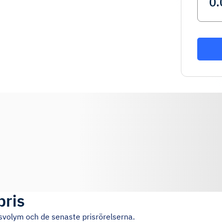
pris
lsvolym och de senaste prisrörelserna.