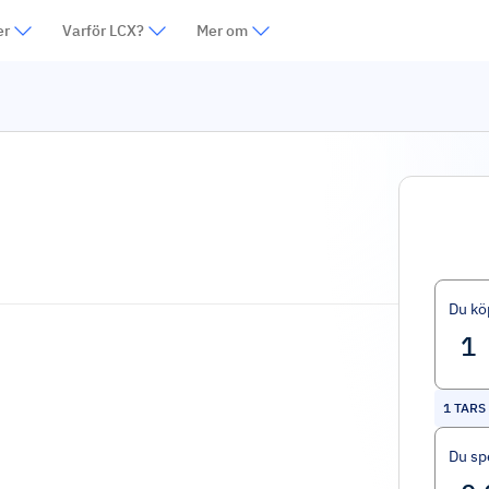
er
Varför LCX?
Mer om
Du kö
1
TARS
Du sp