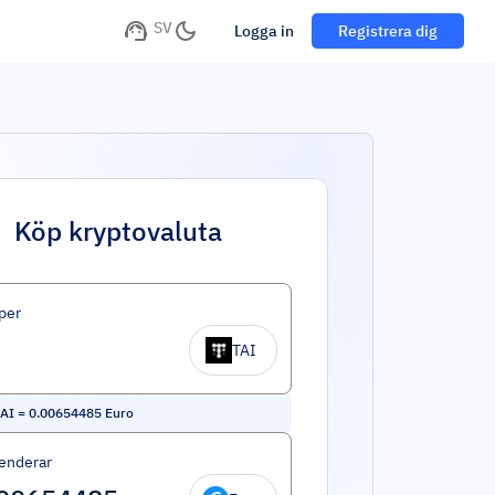
SV
Logga in
Registrera dig
Köp kryptovaluta
per
TAI
 AI
=
0.00654485
Euro
enderar