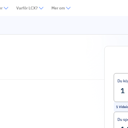
er
Varför LCX?
Mer om
Du kö
1
Vidai
Du sp