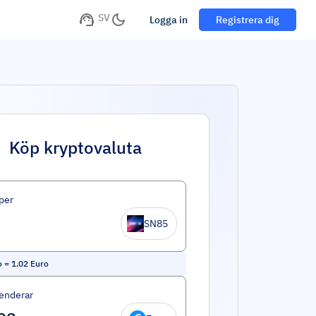
SV
Logga in
Registrera dig
Köp kryptovaluta
per
SN85
o
=
1.02
Euro
enderar