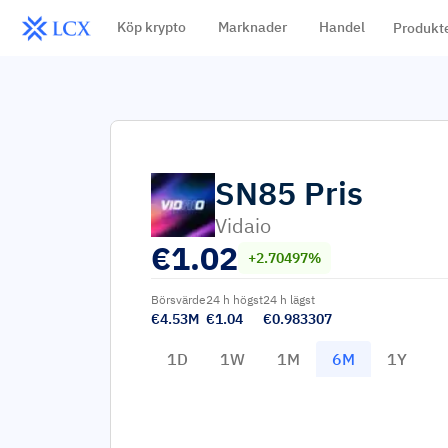
Köp krypto
Marknader
Handel
Produkt
SN85
Pris
Vidaio
€
1.02
+2.70497%
Börsvärde
24 h högst
24 h lägst
€4.53M
€1.04
€0.983307
1D
1W
1M
6M
1Y