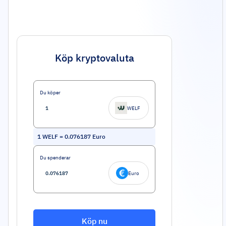
Köp kryptovaluta
Du köper
WELF
1
WELF
=
0.076187
Euro
Du spenderar
Euro
Köp nu