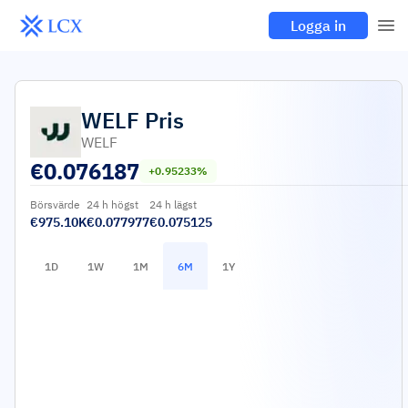
Logga in
WELF
Pris
WELF
€
0.076187
+0.95233%
Börsvärde
24 h högst
24 h lägst
€975.10K
€0.077977
€0.075125
1D
1W
1M
6M
1Y