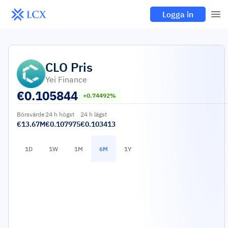
Logga in
CLO
Pris
Yei Finance
€
0.105844
+0.74492%
Börsvärde
24 h högst
24 h lägst
€13.67M
€0.107975
€0.103413
1D
1W
1M
6M
1Y