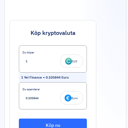
Köp kryptovaluta
Du köper
CLO
1
Yei Finance
=
0.105844
Euro
Du spenderar
Euro
Köp nu