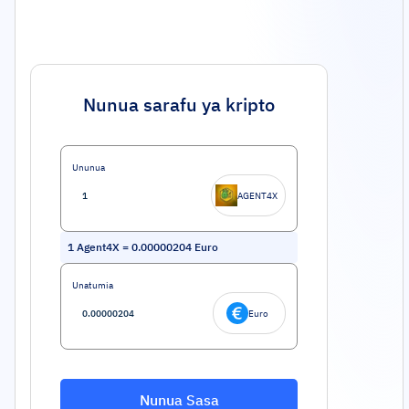
Nunua sarafu ya kripto
Ununua
AGENT4X
1
Agent4X
=
0.00000204
Euro
Unatumia
Euro
Nunua Sasa