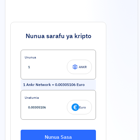
Nunua sarafu ya kripto
Ununua
ANKR
1
Ankr Network
=
0.00305106
Euro
Unatumia
Euro
Nunua Sasa