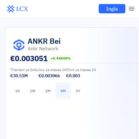
Ingia
ANKR
Bei
Ankr Network
€
0.003051
+0.44848%
Thamani ya Soko
Juu ya masaa 24
Chini ya masaa 24
€30.51M
€0.003066
€0.003
1D
1W
1M
6M
1Y