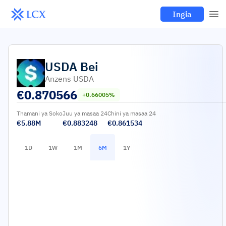
Ingia
USDA
Bei
Anzens USDA
€
0.870566
+0.66005%
Thamani ya Soko
Juu ya masaa 24
Chini ya masaa 24
€5.88M
€0.883248
€0.861534
1D
1W
1M
6M
1Y