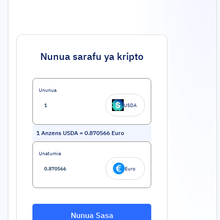
Nunua sarafu ya kripto
Ununua
USDA
1
Anzens USDA
=
0.870566
Euro
Unatumia
Euro
Nunua Sasa