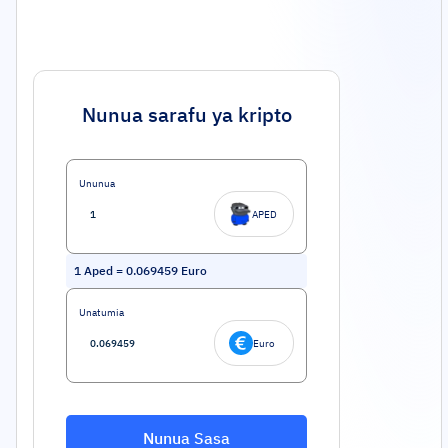
Nunua sarafu ya kripto
Ununua
APED
1
Aped
=
0.069459
Euro
Unatumia
Euro
Nunua Sasa