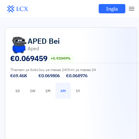
Ingia
APED
Bei
Aped
€
0.069459
+0.92049%
Thamani ya Soko
Juu ya masaa 24
Chini ya masaa 24
€69.46K
€0.069806
€0.068976
1D
1W
1M
6M
1Y