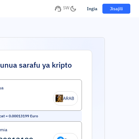
SW
Ingia
Jisajili
unua sarafu ya kripto
ua
ARAB
cat
=
0.00013199
Euro
umia