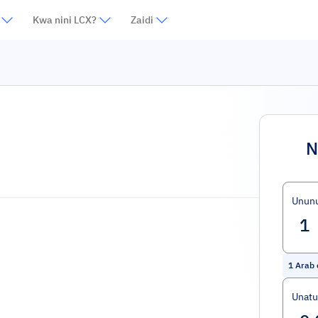
Kwa nini LCX?
Zaidi
N
Unun
1
Arab 
Unat