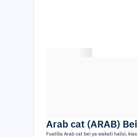
Arab cat
(
ARAB
)
Be
Fuatilia
Arab cat
bei ya wakati halisi, ki