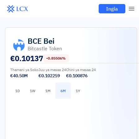
Ingia
BCE
Bei
Bitcastle Token
€
0.10137
-0.85506%
Thamani ya Soko
Juu ya masaa 24
Chini ya masaa 24
€40.50M
€0.102259
€0.100876
1D
1W
1M
6M
1Y