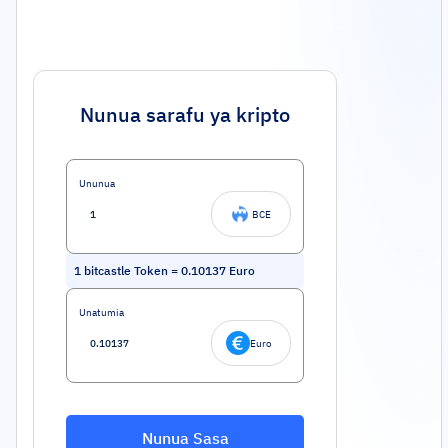
Nunua sarafu ya kripto
Ununua
BCE
1
bitcastle Token
=
0.10137
Euro
Unatumia
Euro
Nunua Sasa