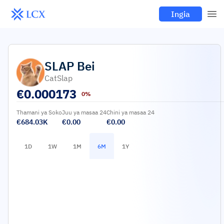
Ingia
SLAP
Bei
CatSlap
€
0.000173
0%
Thamani ya Soko
Juu ya masaa 24
Chini ya masaa 24
€684.03K
€0.00
€0.00
1D
1W
1M
6M
1Y