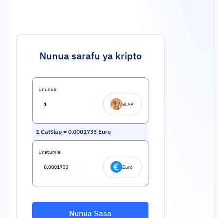
Nunua sarafu ya kripto
Ununua
SLAP
1
CatSlap
=
0.0001733
Euro
Unatumia
Euro
Nunua Sasa