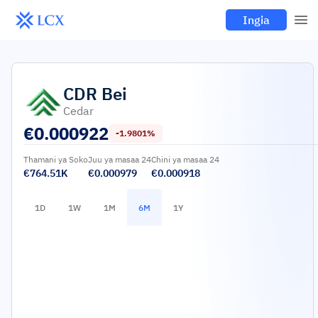
Ingia
CDR
Bei
Cedar
€
0.000922
-1.9801%
Thamani ya Soko
Juu ya masaa 24
Chini ya masaa 24
€764.51K
€0.000979
€0.000918
1D
1W
1M
6M
1Y