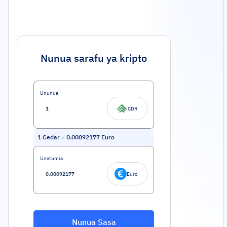
Nunua sarafu ya kripto
Ununua
CDR
1
Cedar
=
0.00092177
Euro
Unatumia
Euro
Nunua Sasa