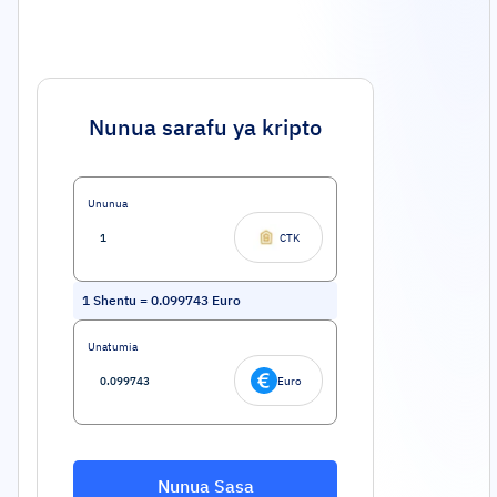
Nunua sarafu ya kripto
Ununua
CTK
1
Shentu
=
0.099743
Euro
Unatumia
Euro
Nunua Sasa