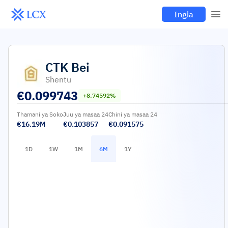
Ingia
CTK
Bei
Shentu
€
0.099743
+8.74592%
Thamani ya Soko
Juu ya masaa 24
Chini ya masaa 24
€16.19M
€0.103857
€0.091575
1D
1W
1M
6M
1Y