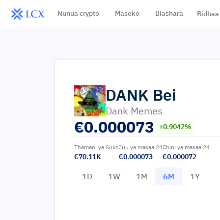
Nunua crypto
Masoko
Biashara
Bidhaa
DANK
Bei
Dank Memes
€
0.000073
+0.9042%
Thamani ya Soko
Juu ya masaa 24
Chini ya masaa 24
€70.11K
€0.000073
€0.000072
1D
1W
1M
6M
1Y