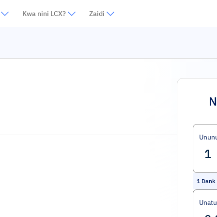
Kwa nini LCX?
Zaidi
N
Unun
1
Dank
Unat