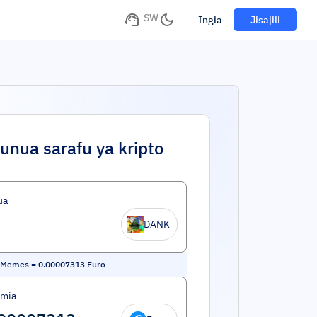
SW
Ingia
Jisajili
unua sarafu ya kripto
ua
DANK
 Memes
=
0.00007313
Euro
umia