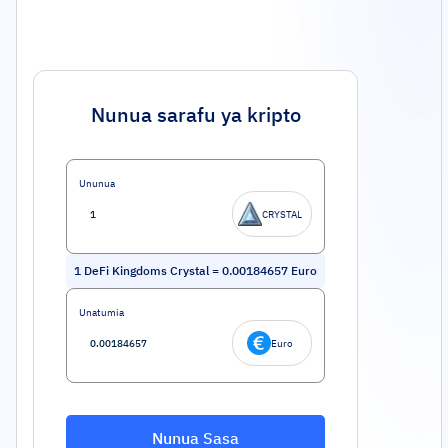
Nunua sarafu ya kripto
Ununua
CRYSTAL
1
DeFi Kingdoms Crystal
=
0.00184657
Euro
Unatumia
Euro
Nunua Sasa