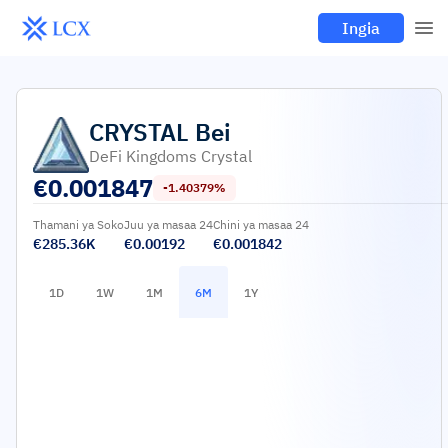
Ingia
CRYSTAL
Bei
DeFi Kingdoms Crystal
€
0.001847
-1.40379%
Thamani ya Soko
Juu ya masaa 24
Chini ya masaa 24
€285.36K
€0.00192
€0.001842
1D
1W
1M
6M
1Y