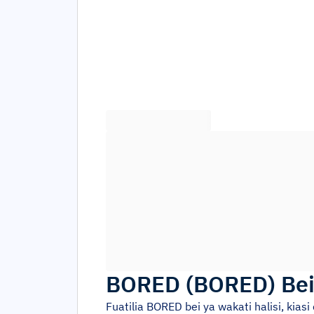
BORED
(
BORED
)
Be
Fuatilia
BORED
bei ya wakati halisi, kia