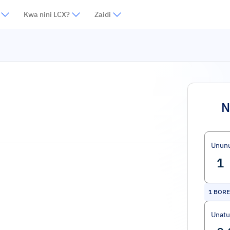
Kwa nini LCX?
Zaidi
N
Unun
1
BORE
Unat