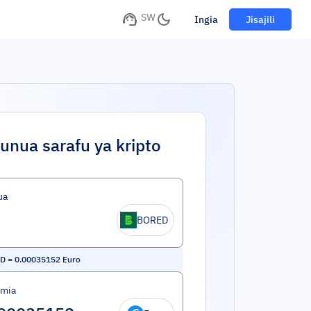
SW
Ingia
Jisajili
unua sarafu ya kripto
ua
BORED
D
=
0.00035152
Euro
umia