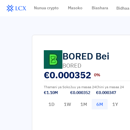
Nunua crypto
Masoko
Biashara
Bidhaa
BORED
Bei
BORED
€
0.000352
0%
Thamani ya Soko
Juu ya masaa 24
Chini ya masaa 24
€1.10M
€0.000352
€0.000347
1D
1W
1M
6M
1Y