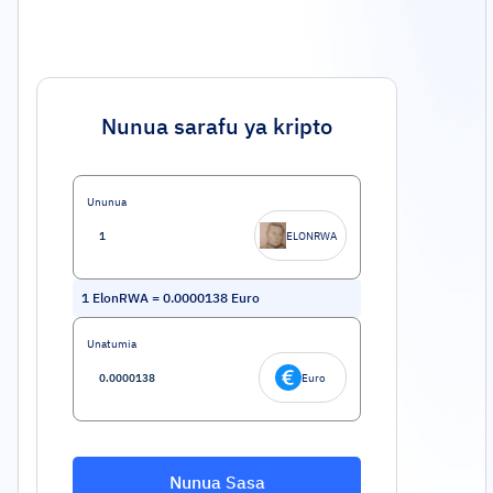
Nunua sarafu ya kripto
Ununua
ELONRWA
1
ElonRWA
=
0.0000138
Euro
Unatumia
Euro
Nunua Sasa