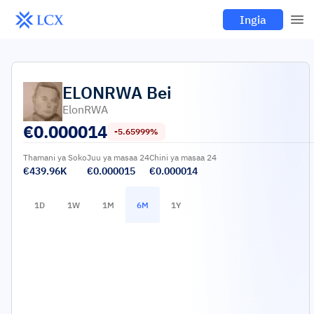
Ingia
ELONRWA
Bei
ElonRWA
€
0.000014
-5.65999%
Thamani ya Soko
Juu ya masaa 24
Chini ya masaa 24
€439.96K
€0.000015
€0.000014
1D
1W
1M
6M
1Y