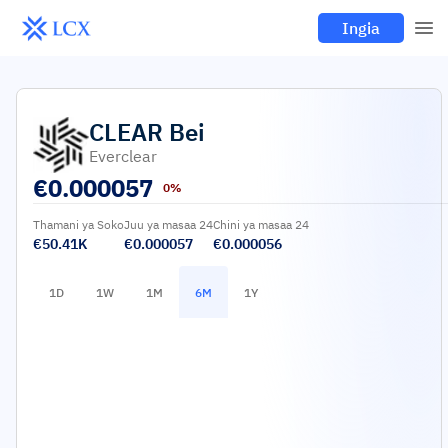
Ingia
CLEAR
Bei
Everclear
€
0.000057
0%
Thamani ya Soko
Juu ya masaa 24
Chini ya masaa 24
€50.41K
€0.000057
€0.000056
1D
1W
1M
6M
1Y