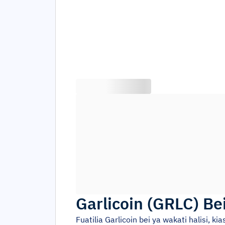
Garlicoin
(
GRLC
)
Be
Fuatilia
Garlicoin
bei ya wakati halisi, k