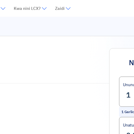
Kwa nini LCX?
Zaidi
N
Unun
1
Garli
Unat