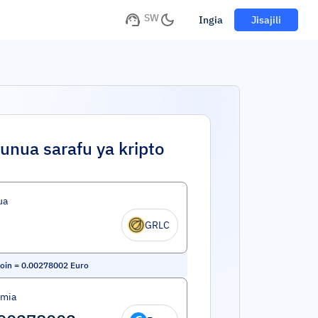
SW
Ingia
Jisajili
unua sarafu ya kripto
ua
GRLC
coin
=
0.00278002
Euro
umia