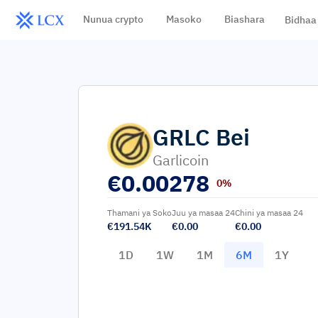
Nunua crypto
Masoko
Biashara
Bidhaa
GRLC
Bei
Garlicoin
€
0.00278
0%
Thamani ya Soko
Juu ya masaa 24
Chini ya masaa 24
€191.54K
€0.00
€0.00
1D
1W
1M
6M
1Y