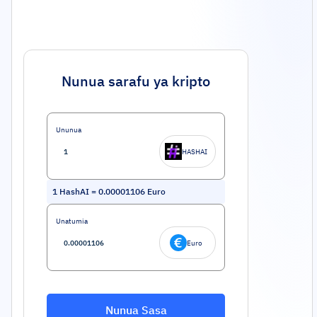
Nunua sarafu ya kripto
Ununua
HASHAI
1
HashAI
=
0.00001106
Euro
Unatumia
Euro
Nunua Sasa