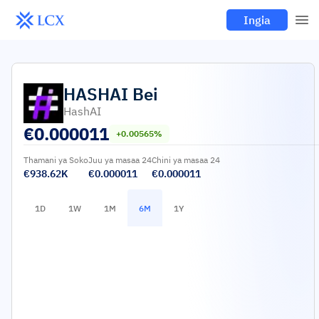
Ingia
HASHAI
Bei
HashAI
€
0.000011
+0.00565%
Thamani ya Soko
Juu ya masaa 24
Chini ya masaa 24
€938.62K
€0.000011
€0.000011
1D
1W
1M
6M
1Y