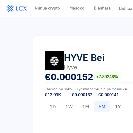
Nunua crypto
Masoko
Biashara
Bidhaa
HYVE
Bei
Hyve
€
0.000152
+7.80248%
Thamani ya Soko
Juu ya masaa 24
Chini ya masaa 24
€12.03K
€0.000152
€0.000141
1D
1W
1M
6M
1Y