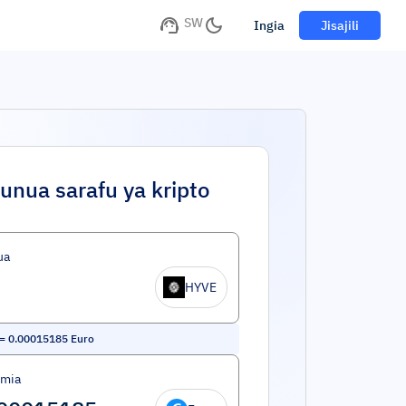
SW
Ingia
Jisajili
unua sarafu ya kripto
ua
HYVE
=
0.00015185
Euro
umia