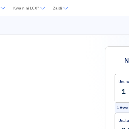
Kwa nini LCX?
Zaidi
N
Unun
1
Hyve
Unat