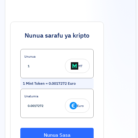
Nunua sarafu ya kripto
Ununua
MT
1
Mint Token
=
0.0017272
Euro
Unatumia
Euro
Nunua Sasa