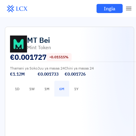
Ingia
MT
Bei
Mint Token
€
0.001727
-0.01515%
Thamani ya Soko
Juu ya masaa 24
Chini ya masaa 24
€1.12M
€0.001733
€0.001726
1D
1W
1M
6M
1Y