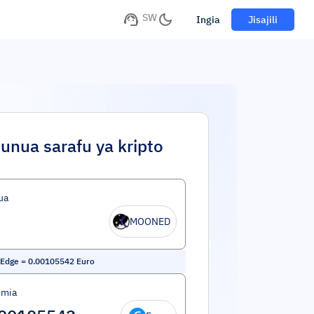
SW
Ingia
Jisajili
unua sarafu ya kripto
ua
MOONED
Edge
=
0.00105542
Euro
umia