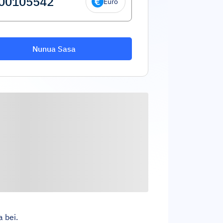
Euro
Nunua Sasa
 bei.