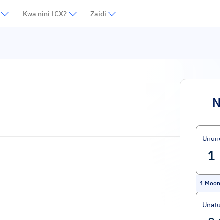
Kwa nini LCX?
Zaidi
N
Unun
1
Moon
Unat