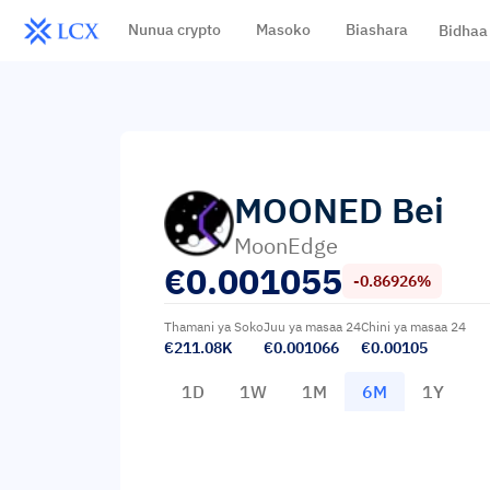
Nunua crypto
Masoko
Biashara
Bidhaa
MOONED
Bei
MoonEdge
€
0.001055
-0.86926%
Thamani ya Soko
Juu ya masaa 24
Chini ya masaa 24
€211.08K
€0.001066
€0.00105
1D
1W
1M
6M
1Y