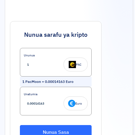
Nunua sarafu ya kripto
Ununua
PAC
1
PacMoon
=
0.00014163
Euro
Unatumia
Euro
Nunua Sasa