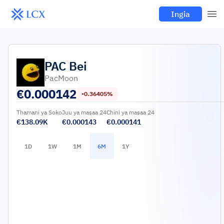
Ingia
PAC
Bei
PacMoon
€
0.000142
-0.36405%
Thamani ya Soko
Juu ya masaa 24
Chini ya masaa 24
€138.09K
€0.000143
€0.000141
1D
1W
1M
6M
1Y