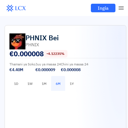
Ingia
PHNIX
Bei
PHNIX
€
0.000008
-4.12235%
Thamani ya Soko
Juu ya masaa 24
Chini ya masaa 24
€4.40M
€0.000009
€0.000008
1D
1W
1M
6M
1Y