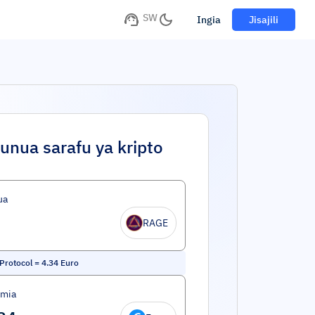
SW
Ingia
Jisajili
unua sarafu ya kripto
ua
RAGE
Protocol
=
4.34
Euro
umia