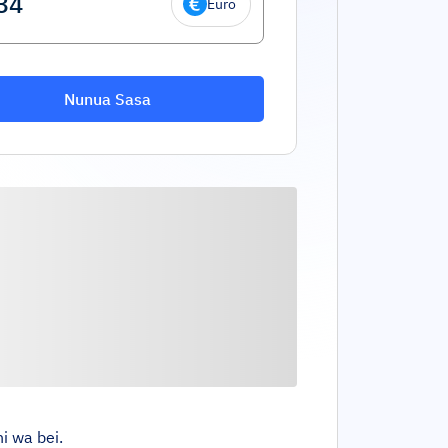
Euro
Nunua Sasa
i wa bei.