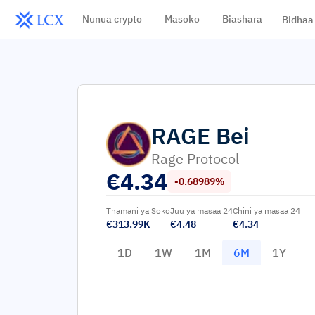
Nunua crypto
Masoko
Biashara
Bidhaa
RAGE
Bei
Rage Protocol
€
4.34
-0.68989%
Thamani ya Soko
Juu ya masaa 24
Chini ya masaa 24
€313.99K
€4.48
€4.34
1D
1W
1M
6M
1Y