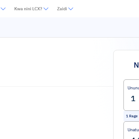
Kwa nini LCX?
Zaidi
N
Unun
1
Rage 
Unat