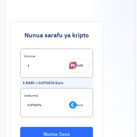
Nunua sarafu ya kripto
Ununua
RARI
1
RARI
=
0.071676
Euro
Unatumia
Euro
Nunua Sasa