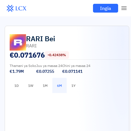
Ingia
RARI
Bei
RARI
€
0.071676
-0.42438%
Thamani ya Soko
Juu ya masaa 24
Chini ya masaa 24
€1.79M
€0.07255
€0.071141
1D
1W
1M
6M
1Y