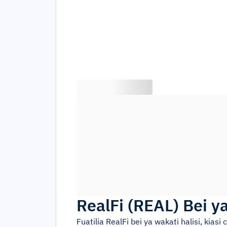
RealFi
(
REAL
)
Bei y
Fuatilia
RealFi
bei ya wakati halisi, kias