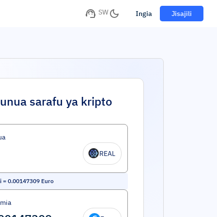
SW
Ingia
Jisajili
unua sarafu ya kripto
ua
REAL
i
=
0.00147309
Euro
umia