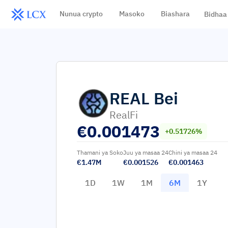
Nunua crypto
Masoko
Biashara
Bidhaa
REAL
Bei
RealFi
€
0.001473
+0.51726%
Thamani ya Soko
Juu ya masaa 24
Chini ya masaa 24
€1.47M
€0.001526
€0.001463
1D
1W
1M
6M
1Y