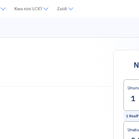
Kwa nini LCX?
Zaidi
N
Unun
1
RealF
Unat