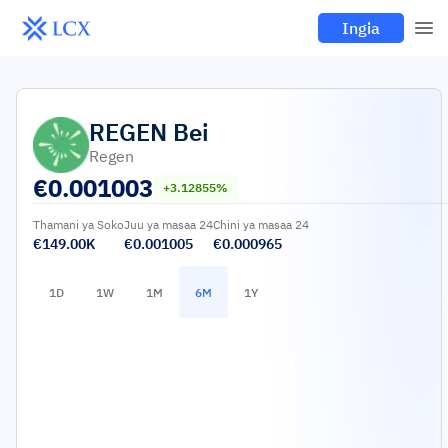
Ingia
REGEN
Bei
Regen
€
0.001003
+3.12855%
Thamani ya Soko
Juu ya masaa 24
Chini ya masaa 24
€149.00K
€0.001005
€0.000965
1D
1W
1M
6M
1Y