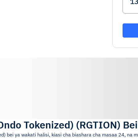
(Ondo Tokenized)
(
RGTION
)
Bei
ed)
bei ya wakati halisi, kiasi cha biashara cha masaa 24, na 