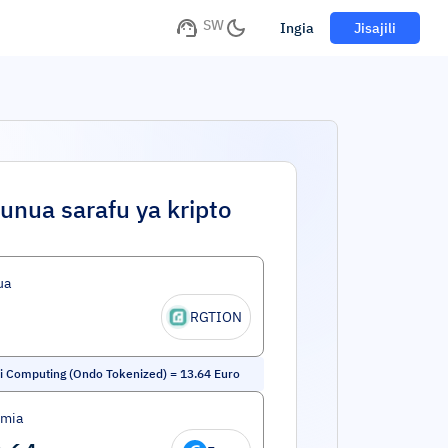
SW
Ingia
Jisajili
unua sarafu ya kripto
ua
RGTION
ti Computing (Ondo Tokenized)
=
13.64
Euro
umia