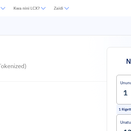
Kwa nini LCX?
Zaidi
N
Tokenized)
Unun
1
Riget
Unat