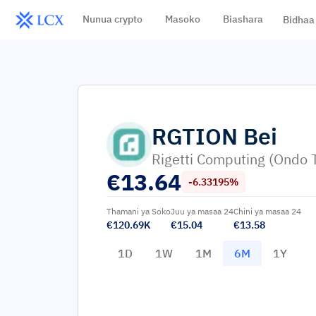
Nunua crypto
Masoko
Biashara
Bidhaa
RGTION
Bei
Rigetti Computing (Ondo 
€
13.64
-6.33195%
Thamani ya Soko
Juu ya masaa 24
Chini ya masaa 24
€120.69K
€15.04
€13.58
1D
1W
1M
6M
1Y