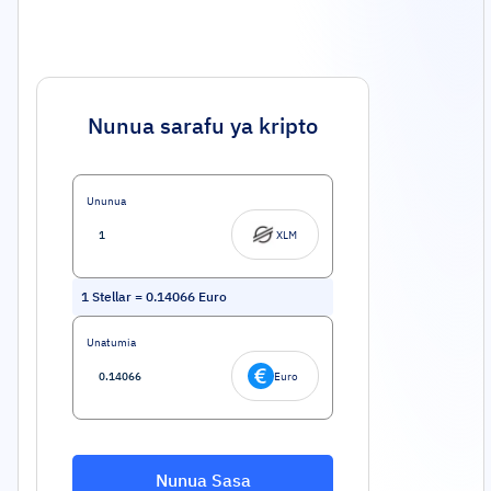
Nunua sarafu ya kripto
Ununua
XLM
1
Stellar
=
0.14066
Euro
Unatumia
Euro
Nunua Sasa