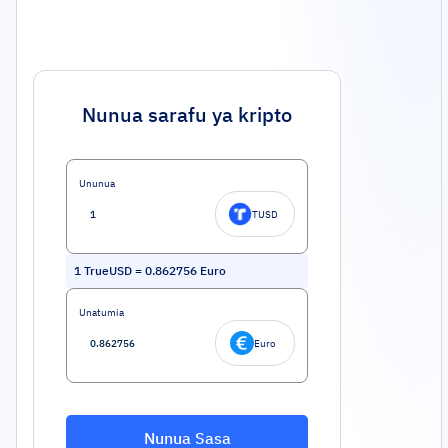
Nunua sarafu ya kripto
Ununua
TUSD
1
TrueUSD
=
0.862756
Euro
Unatumia
Euro
Nunua Sasa