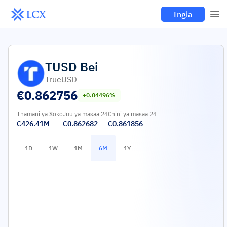
Ingia
TUSD
Bei
TrueUSD
€
0.862756
+0.04496%
Thamani ya Soko
Juu ya masaa 24
Chini ya masaa 24
€426.41M
€0.862682
€0.861856
1D
1W
1M
6M
1Y