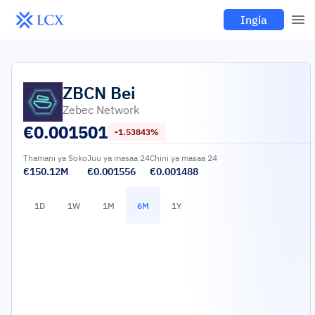
Ingia
ZBCN
Bei
Zebec Network
€
0.001501
-1.53843%
Thamani ya Soko
Juu ya masaa 24
Chini ya masaa 24
€150.12M
€0.001556
€0.001488
1D
1W
1M
6M
1Y