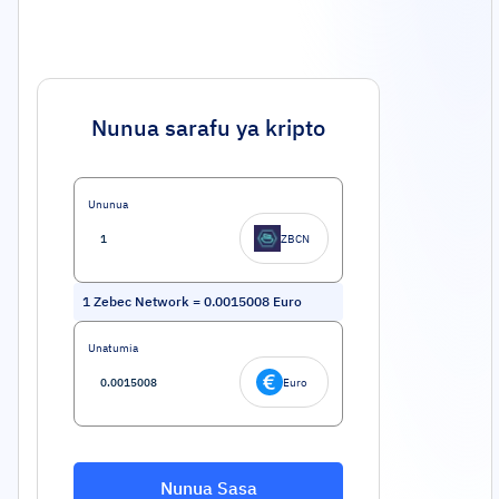
Nunua sarafu ya kripto
Ununua
ZBCN
1
Zebec Network
=
0.0015008
Euro
Unatumia
Euro
Nunua Sasa